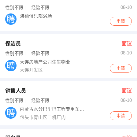
08-10
出纳
保险
性别不限
经验不限
海德俱乐部浴场
申请
编辑
法律
保洁
贸易采购
保洁员
面议
跟单
理财顾问
08-10
性别不限
经验不限
大连房地产公司生生物业
其他职位
申请
大连开发区
销售人员
面议
08-10
性别不限
经验不限
内蒙古水分巴里巴工程专用车有限公司
申请
包头市青山区二机厂内