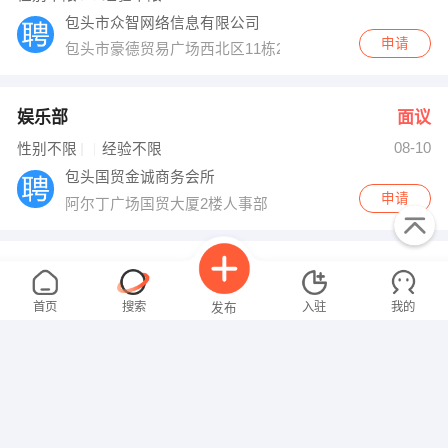
包头市众智网络信息有限公司
申请
包头市豪德贸易广场西北区11栋28号
娱乐部
面议
08-10
性别不限
经验不限
包头国贸金诚商务会所
申请
阿尔丁广场国贸大厦2楼人事部
人力部长 企划经理
面议
08-10
性别不限
经验不限
首页
搜索
入驻
我的
发布
包头瑞洁贸易公司
申请
豪德贸易广场东南区13栋3号
业务员
面议