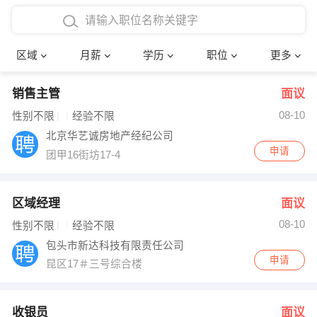
4000-5000元
本科
行政后勤
建筑装潢
确定
区域
月薪
学历
职位
更多
5000-8000元
硕士
销售岗位
教师
销售主管
面议
8000-12000元
博士
文员
护士
08-10
性别不限
经验不限
12000-20000元
财务会计
传单派发
北京华艺诚房地产经纪公司
申请
团甲16街坊17-4
其他
超市零售
促销导购
网络IT
保健按摩
区域经理
面议
08-10
性别不限
经验不限
快递员
前台接待
包头市新达科技有限责任公司
申请
昆区17＃三号综合楼
收银员
技术员/工程师
水电/机修
部门经理
收银员
面议