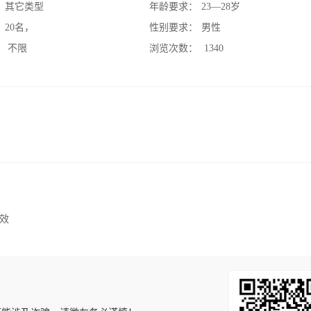
：
其它类型
年龄要求：
23—28岁
：
20名，
性别要求：
男性
：
不限
浏览次数：
1340
有效