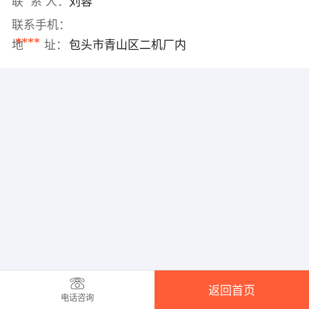
联 系 人：
刘蓉
联系手机：
****
地 址：
包头市青山区二机厂内
返回首页
电话咨询